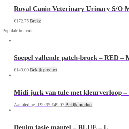
Royal Canin Veterinary Urinary S/O M
€
172.75
Brekz
Populair in mode
Soepel vallende patch-broek – RED – 
€
149.00
Bekijk product
Midi-jurk van tule met kleurverloop 
Oorspronkelijke
Huidige
Aanbieding!
€
99.95
€
49.97
Bekijk product
prijs
prijs
was:
is:
€99.95.
€49.97.
Denim jasje mantel – BLUE – L