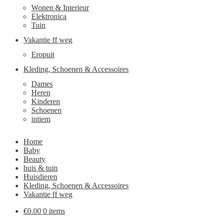
Wonen & Interieur
Elektronica
Tuin
Vakantie ff weg
Eropuit
Kleding, Schoenen & Accessoires
Dames
Heren
Kinderen
Schoenen
intiem
Home
Baby
Beauty
huis & tuin
Huisdieren
Kleding, Schoenen & Accessoires
Vakantie ff weg
€
0.00
0 items