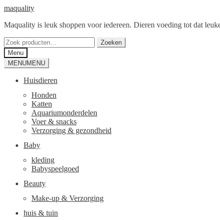
Ga
Ga
maquality
door
naar
Maquality is leuk shoppen voor iedereen. Dieren voeding tot dat leuke 
naar
de
navigatie
inhoud
Zoeken
Zoeken
naar:
Menu
MENU
MENU
Huisdieren
Honden
Katten
Aquariumonderdelen
Voer & snacks
Verzorging & gezondheid
Baby
kleding
Babyspeelgoed
Beauty
Make-up & Verzorging
huis & tuin