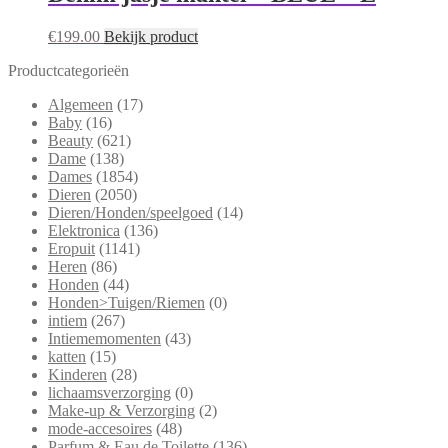
€
199.00
Bekijk product
Productcategorieën
Algemeen
(17)
Baby
(16)
Beauty
(621)
Dame
(138)
Dames
(1854)
Dieren
(2050)
Dieren/Honden/speelgoed
(14)
Elektronica
(136)
Eropuit
(1141)
Heren
(86)
Honden
(44)
Honden>Tuigen/Riemen
(0)
intiem
(267)
Intiememomenten
(43)
katten
(15)
Kinderen
(28)
lichaamsverzorging
(0)
Make-up & Verzorging
(2)
mode-accesoires
(48)
Parfum & Eau de Toilette
(136)