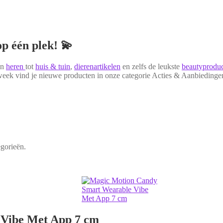
p één plek! 💫
en
heren
tot
huis & tuin
,
dierenartikelen
en zelfs de leukste
beautyprodu
lke week vind je nieuwe producten in onze categorie Acties & Aanbieding
gorieën.
Vibe Met App 7 cm